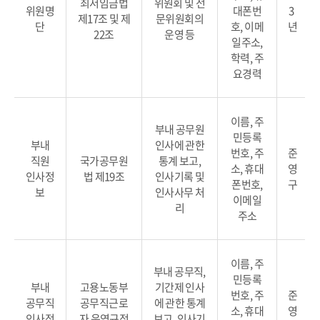
최저임금법
위원회 및 전
위원명
대폰번
3
제17조 및 제
문위원회의
단
호, 이메
년
22조
운영 등
일주소,
학력, 주
요경력
이름, 주
부내 공무원
민등록
부내
인사에 관한
번호, 주
준
직원
국가공무원
통계 보고,
소, 휴대
영
인사정
법 제19조
인사기록 및
폰번호,
구
보
인사사무 처
이메일
리
주소
이름, 주
부내 공무직,
민등록
부내
고용노동부
기간제 인사
번호, 주
준
공무직
공무직근로
에 관한 통계
소, 휴대
영
인사정
자 운영규정
보고, 인사기