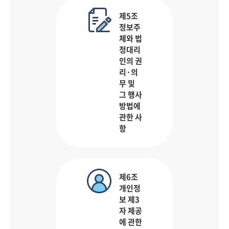
제5조
정보주
체와 법
정대리
인의 권
리·의
무 및
그 행사
방법에
관한 사
항
제6조
개인정
보 제3
자 제공
에 관한