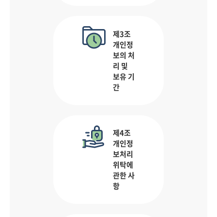
제3조
개인정
보의 처
리 및
보유 기
간
제4조
개인정
보처리
위탁에
관한 사
항