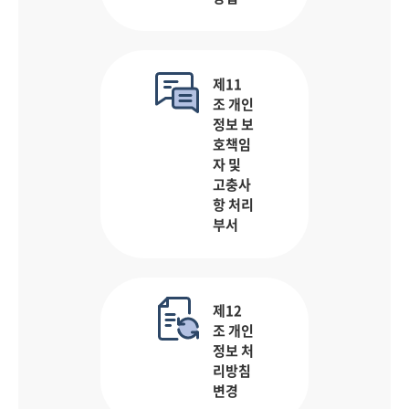
제11
조 개인
정보 보
호책임
자 및
고충사
항 처리
부서
제12
조 개인
정보 처
리방침
변경