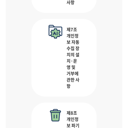
사항
제7조
개인정
보 자동
수집 장
치의 설
치·운
영 및
거부에
관한 사
항
제8조
개인정
보 파기