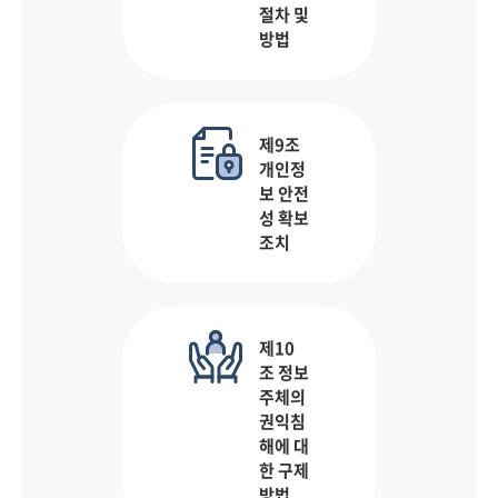
절차 및
방법
제9조
개인정
보 안전
성 확보
조치
제10
조 정보
주체의
권익침
해에 대
한 구제
방법