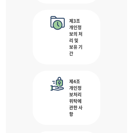
제3조
개인정
보의 처
리 및
보유 기
간
제4조
개인정
보처리
위탁에
관한 사
항