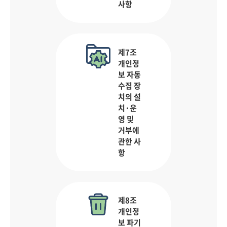
사항
제7조
개인정
보 자동
수집 장
치의 설
치·운
영 및
거부에
관한 사
항
제8조
개인정
보 파기