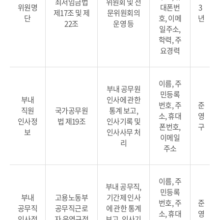
최저임금법
위원회 및 전
위원명
대폰번
3
제17조 및 제
문위원회의
단
호, 이메
년
22조
운영 등
일주소,
학력, 주
요경력
이름, 주
부내 공무원
민등록
부내
인사에 관한
번호, 주
준
직원
국가공무원
통계 보고,
소, 휴대
영
인사정
법 제19조
인사기록 및
폰번호,
구
보
인사사무 처
이메일
리
주소
이름, 주
부내 공무직,
민등록
부내
고용노동부
기간제 인사
번호, 주
준
공무직
공무직근로
에 관한 통계
소, 휴대
영
인사정
자 운영규정
보고, 인사기