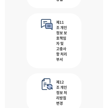
제11
조 개인
정보 보
호책임
자 및
고충사
항 처리
부서
제12
조 개인
정보 처
리방침
변경