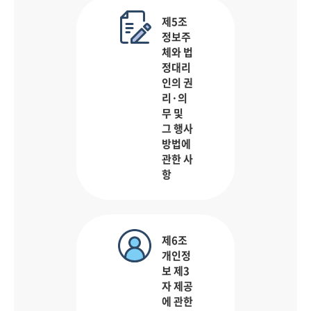
제5조
정보주
체와 법
정대리
인의 권
리·의
무 및
그 행사
방법에
관한 사
항
제6조
개인정
보 제3
자 제공
에 관한