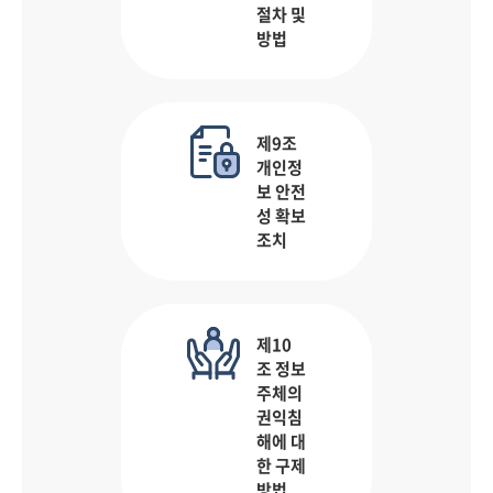
절차 및
방법
제9조
개인정
보 안전
성 확보
조치
제10
조 정보
주체의
권익침
해에 대
한 구제
방법