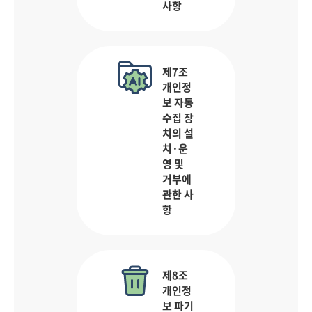
사항
제7조
개인정
보 자동
수집 장
치의 설
치·운
영 및
거부에
관한 사
항
제8조
개인정
보 파기