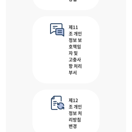
제11
조 개인
정보 보
호책임
자 및
고충사
항 처리
부서
제12
조 개인
정보 처
리방침
변경