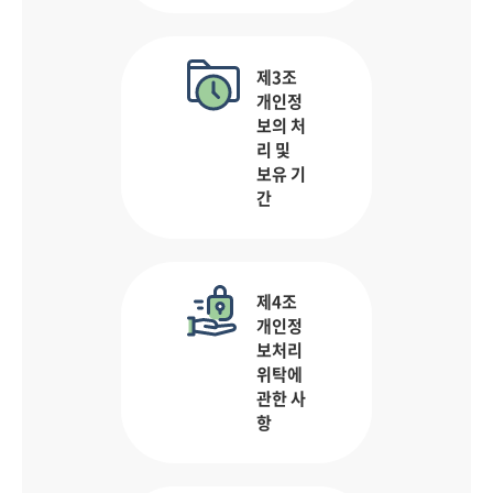
제3조
개인정
보의 처
리 및
보유 기
간
제4조
개인정
보처리
위탁에
관한 사
항