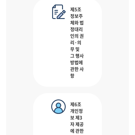
제5조
정보주
체와 법
정대리
인의 권
리·의
무 및
그 행사
방법에
관한 사
항
제6조
개인정
보 제3
자 제공
에 관한