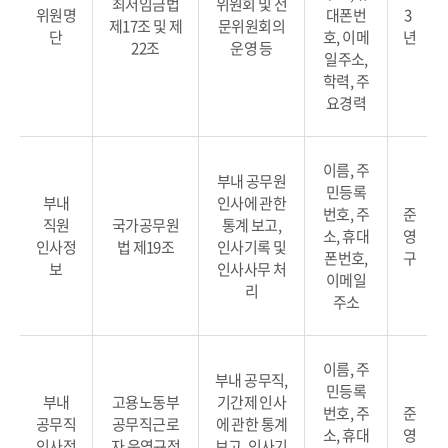
최저임금법
위원회 및 전
위원명
대폰번
3
제17조 및 제
문위원회의
단
호, 이메
년
22조
운영 등
일주소,
학력, 주
요경력
이름, 주
부내 공무원
민등록
부내
인사에 관한
번호, 주
준
직원
국가공무원
통계 보고,
소, 휴대
영
인사정
법 제19조
인사기록 및
폰번호,
구
보
인사사무 처
이메일
리
주소
이름, 주
부내 공무직,
민등록
부내
고용노동부
기간제 인사
번호, 주
준
공무직
공무직근로
에 관한 통계
소, 휴대
영
인사정
자 운영규정
보고, 인사기