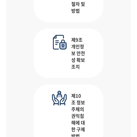
절차 및
방법
제9조
개인정
보 안전
성 확보
조치
제10
조 정보
주체의
권익침
해에 대
한 구제
방법