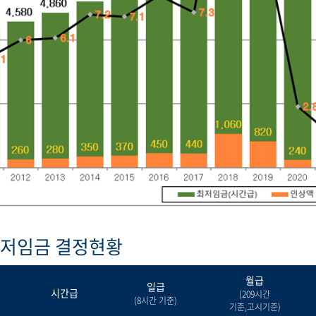
최저임금 결정현황
월급
일급
시간급
(209시간
(8시간 기준)
기준,고시기준)