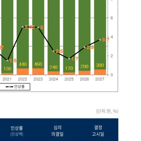
(단위:원, %)
심의
결정
인상률
의결일
고시일
(인상액)