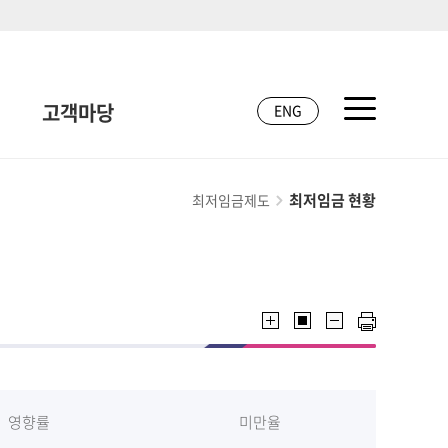
고객마당
ENG
최저임금 현황
최저임금제도
영향률
미만율