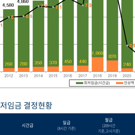
최저임금 결정현황
월급
일급
시간급
(209시간
(8시간 기준)
기준,고시기준)