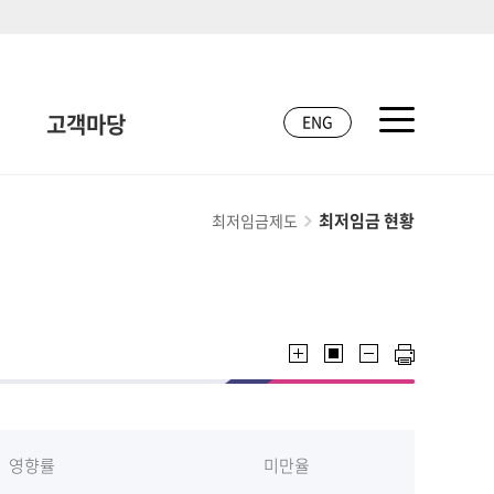
고객마당
ENG
최저임금 현황
최저임금제도
영향률
미만율