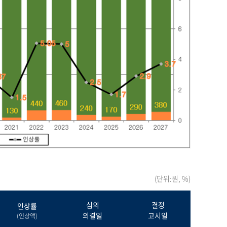
(단위:원, %)
심의
결정
인상률
의결일
고시일
(인상액)