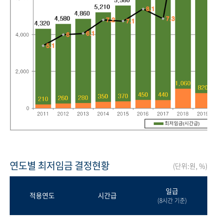
연도별 최저임금 결정현황
(단위:원, %)
일급
적용연도
시간급
(8시간 기준)