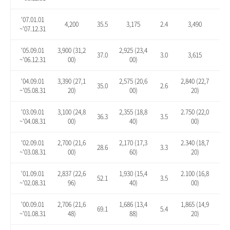
'07.01.01
4,200
35.5
3,175
2.4
3,490
12.
~'07.12.31
'05.09.01
3,900 (31,2
2,925 (23,4
37.0
3.0
3,615
27.
~'06.12.31
00)
00)
'04.09.01
3,390 (27,1
2,575 (20,6
2,840 (22,7
35.0
2.6
13.
~'05.08.31
20)
00)
20)
'03.09.01
3,100 (24,8
2,355 (18,8
2.750 (22,0
36.3
3.5
20.
~'04.08.31
00)
40)
00)
'02.09.01
2,700 (21,6
2,170 (17,3
2.340 (18,7
28.6
3.3
11.
~'03.08.31
00)
60)
20)
'01.09.01
2,837 (22,6
1,930 (15,4
2.100 (16,8
52.1
3.5
12.
~'02.08.31
96)
40)
00)
'00.09.01
2,706 (21,6
1,686 (13,4
1,865 (14,9
69.1
5.4
16.
~'01.08.31
48)
88)
20)