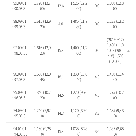
'99.09.01
1,720 (13,7
1,525 (12,2
1,600 (12,8
12.8
0.0
4.9
~'00.08.31
60)
00)
00)
'98.09.01
1,615 (12,9
1,485 (11,8
1,525 (12,2
8.8
0.0
2.7
~'99.08.31
20)
80)
00)
(’97.9～12)
1,480 (11,8
'97.09.01
1,616 (12,9
1,400 (11,2
15.4
0.0
40) / (’98.1
5.7 / 
~'98.08.31
28)
00)
～8) 1,500
(12,000)
'96.09.01
1,506 (12,0
1,330 (10,6
1,430 (11,4
18.1
4.3
12.
~'97.08.31
48)
40)
40)
'95.09.01
1,340 (10,7
1,220 (9,76
1.275 (10,2
14.5
4.3
8.9
~'96.08.31
20)
0)
00)
'94.09.01
1,240 (9,92
1,120 (8,96
1,185 (9,48
14.3
3.2
9.2
~'95.08.31
0)
0)
0)
'94.01.01
1,160 (9,28
1,035 (8,28
1,085 (8,68
15.4
3.0
7.9
~'94.08.31
0)
0)
0)