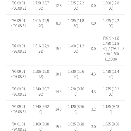
'99.09.01
1,720 (13,7
1,525 (12,2
1,600 (12,8
12.8
0.0
4.9
~'00.08.31
60)
00)
00)
'98.09.01
1,615 (12,9
1,485 (11,8
1,525 (12,2
8.8
0.0
2.7
~'99.08.31
20)
80)
00)
(’97.9～12)
1,480 (11,8
'97.09.01
1,616 (12,9
1,400 (11,2
15.4
0.0
40) / (’98.1
5.7 / 
~'98.08.31
28)
00)
～8) 1,500
(12,000)
'96.09.01
1,506 (12,0
1,330 (10,6
1,430 (11,4
18.1
4.3
12.
~'97.08.31
48)
40)
40)
'95.09.01
1,340 (10,7
1,220 (9,76
1.275 (10,2
14.5
4.3
8.9
~'96.08.31
20)
0)
00)
'94.09.01
1,240 (9,92
1,120 (8,96
1,185 (9,48
14.3
3.2
9.2
~'95.08.31
0)
0)
0)
'94.01.01
1,160 (9,28
1,035 (8,28
1,085 (8,68
15.4
3.0
7.9
~'94.08.31
0)
0)
0)