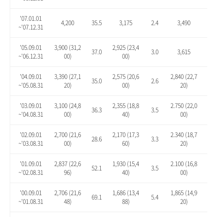
'07.01.01
4,200
35.5
3,175
2.4
3,490
12.
~'07.12.31
'05.09.01
3,900 (31,2
2,925 (23,4
37.0
3.0
3,615
27.
~'06.12.31
00)
00)
'04.09.01
3,390 (27,1
2,575 (20,6
2,840 (22,7
35.0
2.6
13.
~'05.08.31
20)
00)
20)
'03.09.01
3,100 (24,8
2,355 (18,8
2.750 (22,0
36.3
3.5
20.
~'04.08.31
00)
40)
00)
'02.09.01
2,700 (21,6
2,170 (17,3
2.340 (18,7
28.6
3.3
11.
~'03.08.31
00)
60)
20)
'01.09.01
2,837 (22,6
1,930 (15,4
2.100 (16,8
52.1
3.5
12.
~'02.08.31
96)
40)
00)
'00.09.01
2,706 (21,6
1,686 (13,4
1,865 (14,9
69.1
5.4
16.
~'01.08.31
48)
88)
20)