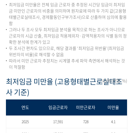
최저임금 미만율은 전체 임금 근로자 중 추정된 시간당 임금이 최저임
금 미만인 근로자의 비중을 의미하며 원자료에 따라 두 가지 값(고용형
태별근로실태조사, 경제활동인구부가조사)으로 산출하여 심의에 활용
함
그러나 두 조사 모두 최저임금 분석을 목적으로 하는 조사가 아니므로
근로자의 시급 산출, 최저임금 적용제외자·감액적용자의 식별 등의 정
확한 분석에 한계가 있고
두 조사간 편차도 있으므로, 해당 결과를 ‘최저임금 위반율’(최저임금
위반자의 비율)로 해석할 수 없음
따라서 미만 근로자 추정치는 시계열 추세 파악 측면에서 해석하는 것
이 적절함
최저임금 미만율 (고용형태별근로실태조
(단위:천명, %)
사 기준)
연도
임금근로자
미만근로자
미만율
2025
17,591
728
4.1