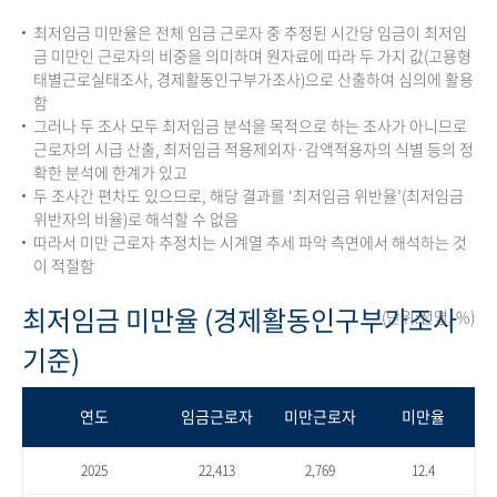
최저임금 미만율은 전체 임금 근로자 중 추정된 시간당 임금이 최저임
금 미만인 근로자의 비중을 의미하며 원자료에 따라 두 가지 값(고용형
태별근로실태조사, 경제활동인구부가조사)으로 산출하여 심의에 활용
함
그러나 두 조사 모두 최저임금 분석을 목적으로 하는 조사가 아니므로
근로자의 시급 산출, 최저임금 적용제외자·감액적용자의 식별 등의 정
확한 분석에 한계가 있고
두 조사간 편차도 있으므로, 해당 결과를 ‘최저임금 위반율’(최저임금
위반자의 비율)로 해석할 수 없음
따라서 미만 근로자 추정치는 시계열 추세 파악 측면에서 해석하는 것
이 적절함
최저임금 미만율 (경제활동인구부가조사
(단위:천명, %)
기준)
연도
임금근로자
미만근로자
미만율
2025
22,413
2,769
12.4