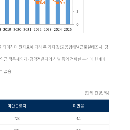
을 의미하며 원자료에 따라 두 가지 값(고용형태별근로실태조사, 경
최저임금 적용제외자·감액적용자의 식별 등의 정확한 분석에 한계가
수 없음
(단위:천명, %)
미만근로자
미만율
728
4.1