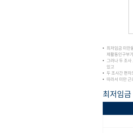
최저임금 미만율
제활동인구부가
그러나 두 조사
있고
두 조사간 편차
따라서 미만 근
최저임금