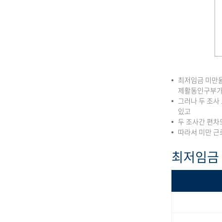
최저임금 미만율
제활동인구부가
그러나 두 조사
있고
두 조사간 편차
따라서 미만 근
최저임금