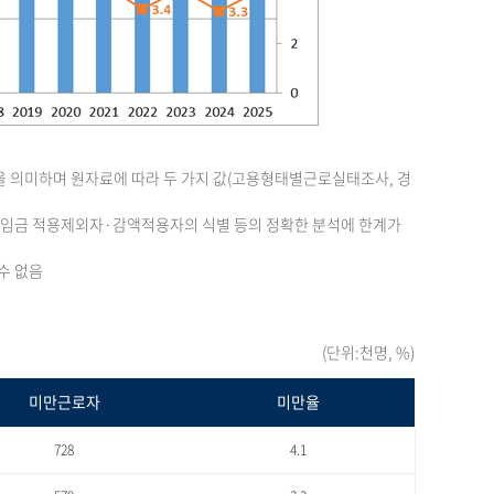
을 의미하며 원자료에 따라 두 가지 값(고용형태별근로실태조사, 경
최저임금 적용제외자·감액적용자의 식별 등의 정확한 분석에 한계가
수 없음
(단위:천명, %)
미만근로자
미만율
728
4.1