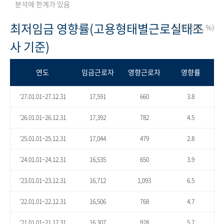
분석에 한계가 있음
최저임금 영향률(고용형태별근로실태조
(단위:천명, %)
사 기준)
연도
임금근로자
영향근로자
영향률
'27.01.01~27.12.31
17,591
660
3.8
'26.01.01~26.12.31
17,392
782
4.5
'25.01.01~25.12.31
17,044
479
2.8
'24.01.01~24.12.31
16,535
650
3.9
'23.01.01~23.12.31
16,712
1,093
6.5
'22.01.01~22.12.31
16,506
768
4.7
'21.01.01~21.12.31
16,307
928
5.7