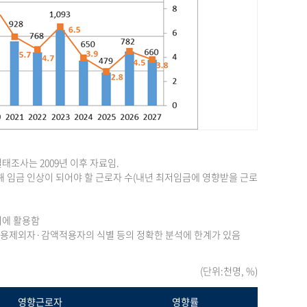
조사는 2009년 이후 자료임.
 임금 인상이 되어야 할 근로자 수(내년 최저임금에 영향받을 근로
의에 활용함
 적용제외자·감액적용자의 식별 등의 정확한 분석에 한계가 있음
(단위:천명, %)
영향근로자
영향률